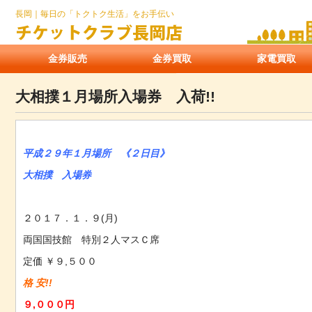
長岡｜毎日の「トクトク生活」をお手伝い
金券販売
金券買取
家電買取
大相撲１月場所入場券 入荷!!
平成２９年１月場所 《２日目》
大相撲 入場券
２０１７．１．９(月)
両国国技館 特別２人マスＣ席
定価 ￥９,５００
格 安!!
９,０００円