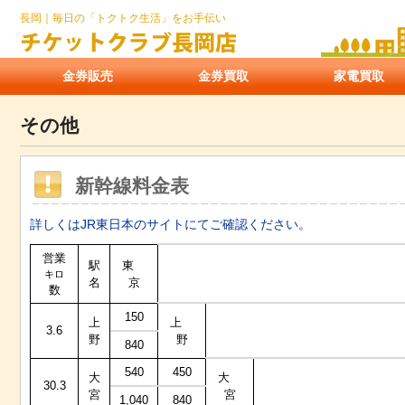
長岡｜毎日の「トクトク生活」をお手伝い
金券販売
金券買取
家電買取
その他
新幹線料金表
詳しくはJR東日本のサイトにてご確認ください。
営業
駅
東
キロ
名
京
数
150
上
上
3.6
野
野
840
540
450
大
大
30.3
宮
宮
1,040
840