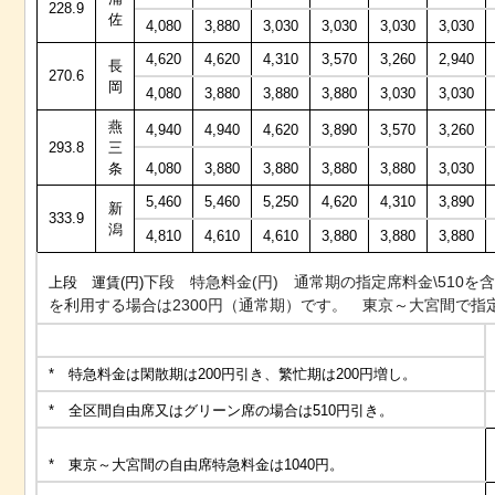
228.9
佐
4,080
3,880
3,030
3,030
3,030
3,030
4,620
4,620
4,310
3,570
3,260
2,940
長
270.6
岡
4,080
3,880
3,880
3,880
3,030
3,030
燕
4,940
4,940
4,620
3,890
3,570
3,260
293.8
三
条
4,080
3,880
3,880
3,880
3,880
3,030
5,460
5,460
5,250
4,620
4,310
3,890
新
333.9
潟
4,810
4,610
4,610
3,880
3,880
3,880
下段 特急料金(円) 通常期の指定席料金\510
上段 運賃(円)
を利用する場合は2300円（通常期）です。 東京～大宮間で指
* 特急料金は閑散期は200円引き、繁忙期は200円増し。
* 全区間自由席又はグリーン席の場合は510円引き。
* 東京～大宮間の自由席特急料金は1040円。